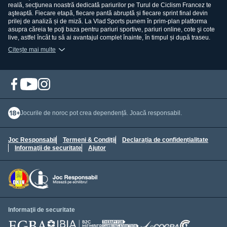
reală, secţiunea noastră dedicată pariurilor pe Turul de Ciclism Francez te
aşteaptă. Fiecare etapă, fiecare pantă abruptă și fiecare sprint final devin
prilej de analiză și de miză. La Vlad Sports punem în prim‑plan platforma
asupra căreia te poţi baza pentru pariuri sportive, pariuri online, cote şi cote
live, astfel încât tu să ai avantajul complet înainte, în timpul și după traseu.
Citește mai multe
Jocurile de noroc pot crea dependență. Joacă responsabil.
Joc Responsabil
Termeni & Condiţii
Declarația de confidențialitate
Informaţii de securitate
Ajutor
Informaţii de securitate