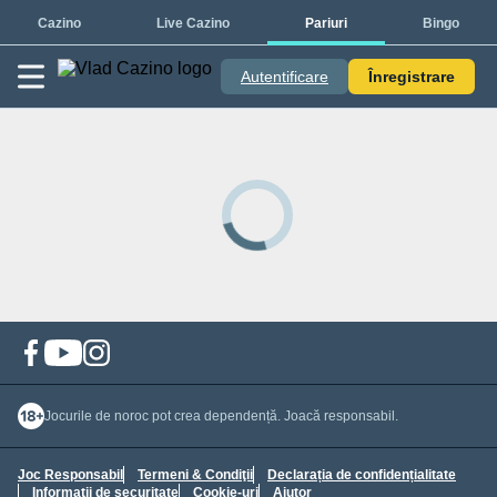
Cazino
Live Cazino
Pariuri
Bingo
Autentificare
Înregistrare
Jocurile de noroc pot crea dependență. Joacă responsabil.
Joc Responsabil
Termeni & Condiţii
Declarația de confidențialitate
Informaţii de securitate
Cookie-uri
Ajutor