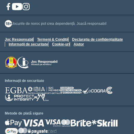
Jocurile de noroc pot crea dependență. Joacă responsabil.
Joc Responsabil
Termeni & Condiţii
Declarația de confidențialitate
Informaţii de securitate
Cookie-uri
Ajutor
Informaţii de securitate
Metode de plată sigure