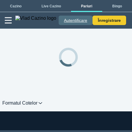
Cazino
Live Cazino
Pariuri
Bingo
Autentificare
Înregistrare
Formatul Cotelor