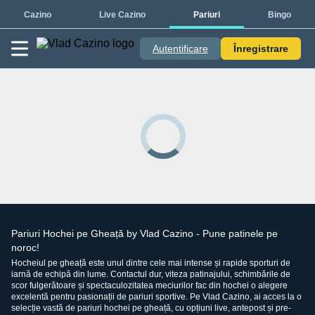
Cazino
Live Cazino
Pariuri
Bingo
Autentificare
Înregistrare
Pariuri Hochei pe Gheață by Vlad Cazino - Pune patinele pe
noroc!
Hocheiul pe gheață este unul dintre cele mai intense și rapide sporturi de
iarnă de echipă din lume. Contactul dur, viteza patinajului, schimbările de
scor fulgerătoare și spectaculozitatea meciurilor fac din hochei o alegere
excelentă pentru pasionații de pariuri sportive. Pe Vlad Cazino, ai acces la o
selecție vastă de pariuri hochei pe gheață, cu opțiuni live, antepost și pre-