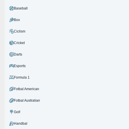
Baseball
Box
Ciclism
Cricket
Darts
Esports
Formula 1
Fotbal American
Fotbal Australian
Golf
Handbal