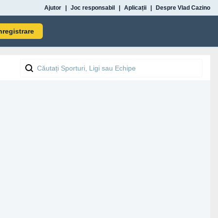
Ajutor
|
Joc responsabil
|
Aplicații
|
Despre Vlad Cazino
nregistrare