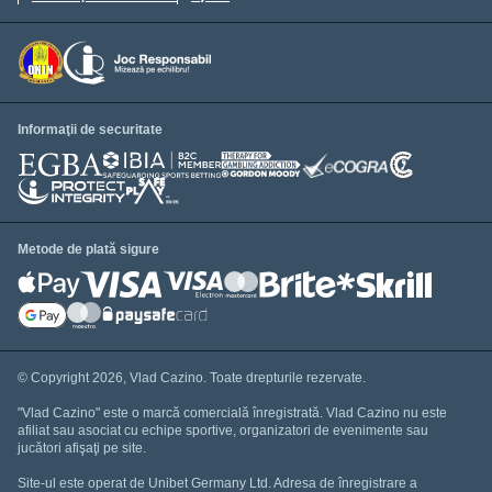
Informaţii de securitate
Metode de plată sigure
© Copyright 2026, Vlad Cazino. Toate drepturile rezervate.
"Vlad Cazino" este o marcă comercială înregistrată. Vlad Cazino nu este
afiliat sau asociat cu echipe sportive, organizatori de evenimente sau
jucători afişaţi pe site.
Site-ul este operat de Unibet Germany Ltd. Adresa de înregistrare a