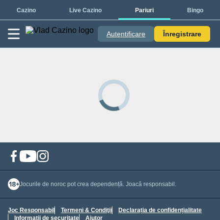
Cazino
Live Cazino
Pariuri
Bingo
Autentificare
Înregistrare
Jocurile de noroc pot crea dependență. Joacă responsabil.
Joc Responsabil
Termeni & Condiţii
Declarația de confidențialitate
Informaţii de securitate
Ajutor