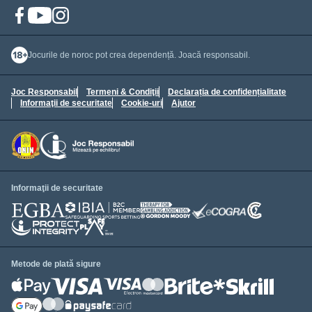
Jocurile de noroc pot crea dependență. Joacă responsabil.
Joc Responsabil
Termeni & Condiţii
Declarația de confidențialitate
Informaţii de securitate
Cookie-uri
Ajutor
Informaţii de securitate
Metode de plată sigure