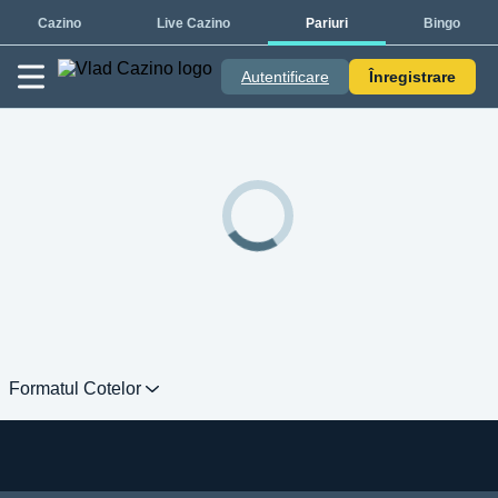
Cazino
Live Cazino
Pariuri
Bingo
Autentificare
Înregistrare
Formatul Cotelor