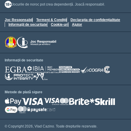
Jocurile de noroc pot crea dependență. Joacă responsabil.
Joc Responsabil
Termeni & Condiţii
Declarația de confidențialitate
Informaţii de securitate
Cookie-uri
Ajutor
Informaţii de securitate
Metode de plată sigure
© Copyright 2026, Vlad Cazino. Toate drepturile rezervate.