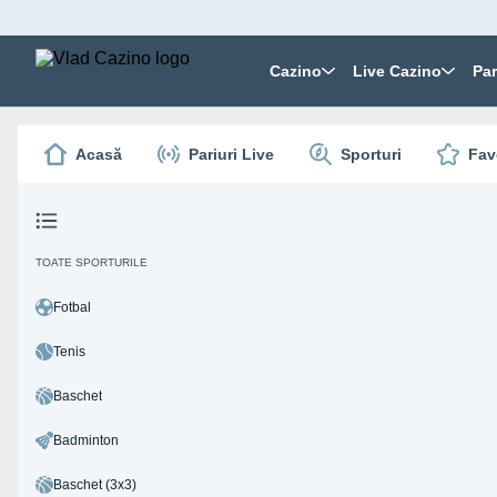
Cazino
Live Cazino
Par
Acasă
Pariuri Live
Sporturi
Fav
TOATE SPORTURILE
Fotbal
Tenis
Baschet
Badminton
Baschet (3x3)