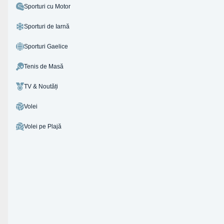
Sporturi cu Motor
Sporturi de Iarnă
Sporturi Gaelice
Tenis de Masă
TV & Noutăți
Volei
Volei pe Plajă