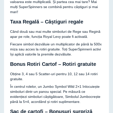
valoarea este multiplicată. Și partea cea mai tare? Mai
mulți SuperSpinners se combină pentru câștiguri și mai
mari!
Taxa Regală – Câștiguri regale
Când două sau mai multe simboluri de Rege sau Regină
apar pe role, funcția Royal Levy poate fi activată.
Fiecare simbol dezvăluie un multiplicator de până la 500x
miza sau acces la rotiri gratuite. Toți SuperSpinnerii activi
își aplică valorile la premiile dezvăluite.
Bonus Rotiri Cartof – Rotiri gratuite
Obține 3, 4 sau 5 Scatter-uri pentru 10, 12 sau 14 rotiri
gratuite.
În centrul rolelor, un Jumbo Symbol Wild 2×1 înlocuiește
simboluri dintr-un panou special. Pe măsură ce
evidențiezi simboluri câștigătoare, Simbolul Jumbocrește
până la 5×4, acordând și rotiri suplimentare.
Sac de cartofi – Bonusuri surpriză