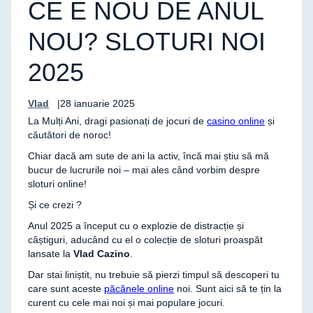
CE E NOU DE ANUL
NOU? SLOTURI NOI
2025
Vlad
|
28 ianuarie 2025
La Mulți Ani, dragi pasionați de jocuri de
casino online
și
căutători de noroc!
Chiar dacă am sute de ani la activ, încă mai știu să mă
bucur de lucrurile noi – mai ales când vorbim despre
sloturi online!
Și ce crezi ?
Anul 2025 a început cu o explozie de distracție și
câștiguri, aducând cu el o colecție de sloturi proaspăt
lansate la
Vlad Cazino
.
Dar stai liniștit, nu trebuie să pierzi timpul să descoperi tu
care sunt aceste
păcănele online
noi. Sunt aici să te țin la
curent cu cele mai noi și mai populare jocuri.