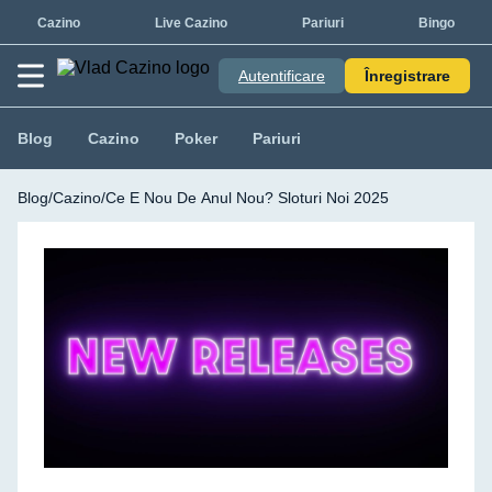
Cazino
Live Cazino
Pariuri
Bingo
Autentificare
Înregistrare
Blog
Cazino
Poker
Pariuri
Blog
/
Cazino
/
Ce E Nou De Anul Nou? Sloturi Noi 2025