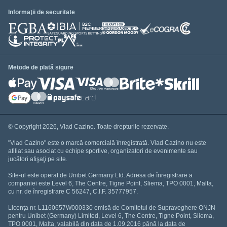
Informaţii de securitate
Metode de plată sigure
© Copyright 2026, Vlad Cazino. Toate drepturile rezervate.
"Vlad Cazino" este o marcă comercială înregistrată. Vlad Cazino nu este
afiliat sau asociat cu echipe sportive, organizatori de evenimente sau
jucători afişaţi pe site.
Site-ul este operat de Unibet Germany Ltd. Adresa de înregistrare a
companiei este Level 6, The Centre, Tigne Point, Sliema, TPO 0001, Malta,
cu nr. de înregistrare C 56247, C.I.F. 35777957.
Licența nr. L1160657W000330 emisă de Comitetul de Supraveghere ONJN
pentru Unibet (Germany) Limited, Level 6, The Centre, Tigne Point, Sliema,
TPO 0001, Malta, valabilă din data de 1.09.2016 până la data de