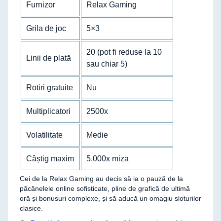
Furnizor
Relax Gaming
Grila de joc
5×3
20 (pot fi reduse la 10
Linii de plată
sau chiar 5)
Rotiri gratuite
Nu
Multiplicatori
2500x
Volatilitate
Medie
Câștig maxim
5.000x miza
Cei de la Relax Gaming au decis să ia o pauză de la
păcănelele online sofisticate, pline de grafică de ultimă
oră și bonusuri complexe, și să aducă un omagiu sloturilor
clasice.