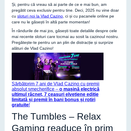
Și, pentru că vreau să ai parte de ce e mai bun, am
pregătit ceva exclusiv pentru tine. Deci, 2025 nu vine doar
cu
sloturi noi la Vlad Cazino
, ci și cu pacanele online pe
care nu le găsești în altă parte momentan!
În rândurile de mai jos, găsești toate detaliile despre cele
mai recente sloturi care tocmai au sosit la cazinoul nostru.
Pregătește-te pentru un an plin de distracție și surprize
alături de Vlad Cazino!
Sărbătorim 7 ani de Vlad Cazino cu premii
absolut șmecherifice –
o mașină electrică
ultimul răcnet, 7 ceasuri elvețiene ediție
limitată și premii în bani bonus și rotiri
gratuite
!
The Tumbles – Relax
Gaming readuce în prim