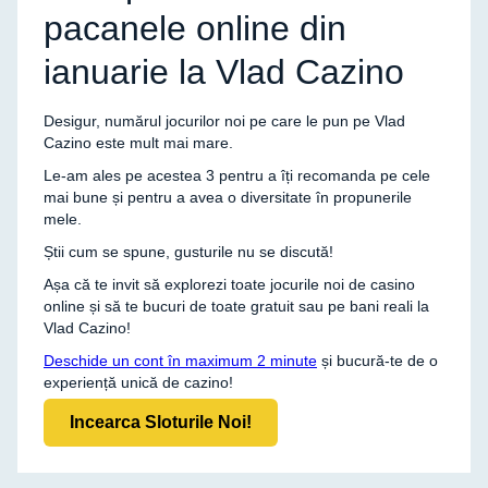
pacanele online din
ianuarie la Vlad Cazino
Desigur, numărul jocurilor noi pe care le pun pe Vlad
Cazino este mult mai mare.
Le-am ales pe acestea 3 pentru a îți recomanda pe cele
mai bune și pentru a avea o diversitate în propunerile
mele.
Știi cum se spune, gusturile nu se discută!
Așa că te invit să explorezi toate jocurile noi de casino
online și să te bucuri de toate gratuit sau pe bani reali la
Vlad Cazino!
Deschide un cont în maximum 2 minute
și bucură-te de o
experiență unică de cazino!
Incearca Sloturile Noi!