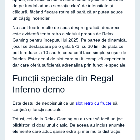
de pe fundal aduc o senzație clară de intensitate și
căldură, făcând fiecare rotire să pară că ar putea aduce
un câștig incendiar.
Nu sunt foarte multe de spus despre grafică, deoarece
este evidentă tenta retro a slotului propus de Relax
Gaming pentru începutul lui 2025. Pe partea de dinamică,
jocul se desfășoară pe o grilă 5×3, cu 30 linii de plată ce
pot fi reduse la 10 sau 5, ceea ce îl face simplu și ușor de
înțeles. Este genul de slot care nu îți complică experiența,
dar care oferă suficientă adrenalină prin funcțiile speciale.
Funcții speciale din Regal
Inferno demo
Este destul de neobișnuit ca un
slot retro cu fructe
să
conțină și funcții speciale.
Totuși, cei de la Relax Gaming nu au vrut să facă un joc
plicitistor, ci doar unul clasic. De aceea au inclus anumite
elemente care aduc șanse extra și mai multă distracție: