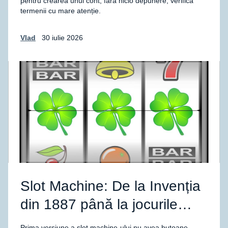
condițiile
pentru crearea unui cont, fără nicio depunere, verifică
termenii cu mare atenție.
Vlad
30 iulie 2026
Slot Machine: De la Invenția
din 1887 până la jocurile
online de astăzi
Prima versiune a slot machine-ului nu avea butoane –