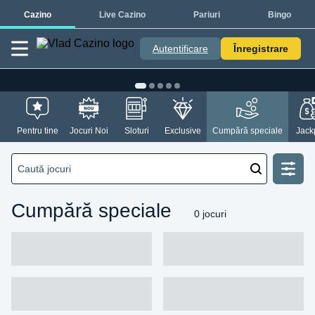
Cazino
Live Cazino
Pariuri
Bingo
Autentificare
Înregistrare
Pentru tine
Jocuri Noi
Sloturi
Exclusive
Cumpără speciale
Jack
Cumpără speciale
0 jocuri