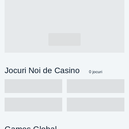
Jocuri Noi de Casino
0 jocuri