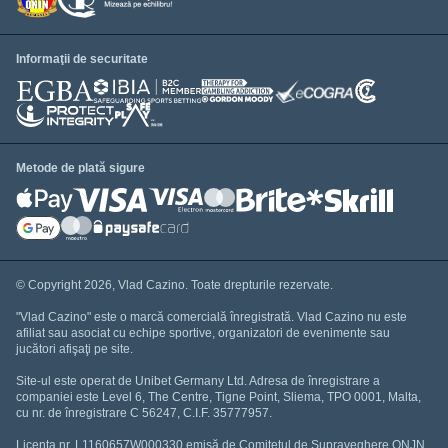
Informaţii de securitate
Metode de plată sigure
© Copyright 2026, Vlad Cazino. Toate drepturile rezervate.
"Vlad Cazino" este o marcă comercială înregistrată. Vlad Cazino nu este
afiliat sau asociat cu echipe sportive, organizatori de evenimente sau
jucători afişaţi pe site.
Site-ul este operat de Unibet Germany Ltd. Adresa de înregistrare a
companiei este Level 6, The Centre, Tigne Point, Sliema, TPO 0001, Malta,
cu nr. de înregistrare C 56247, C.I.F. 35777957.
Licența nr. L1160657W000330 emisă de Comitetul de Supraveghere ONJN