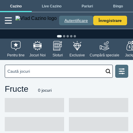
Cazino
Live Cazino
Pariuri
Bingo
Autentificare
Înregistrare
Pentru tine
Jocuri Noi
Sloturi
Exclusive
Cumpără speciale
Jack
Fructe
0 jocuri