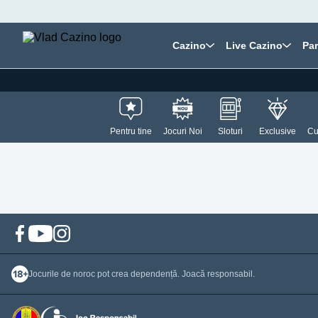
Cazino
Live Cazino
Par
I
Ă
Ă
Pentru tine
Jocuri Noi
Sloturi
Exclusive
Cu
I
S
S
Jocurile de noroc pot crea dependență. Joacă responsabil.