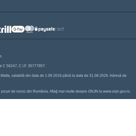
e.
re C 56247, C.I.F. 35777957.
alta, valabilă din data de 1.09.2016 până la data de 31.08.2026. Adresă de
e jocuri de noroc din România. Aflaţi mai multe despre ONJN la www.onjn.gov.ro.