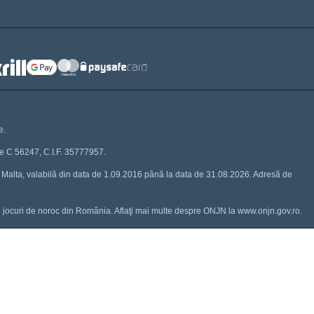
e.
re C 56247, C.I.F. 35777957.
alta, valabilă din data de 1.09.2016 până la data de 31.08.2026. Adresă de
e jocuri de noroc din România. Aflaţi mai multe despre ONJN la www.onjn.gov.ro.