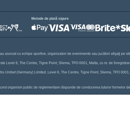
Metode de plată sigure
au asociat cu echipe sportive, organizatori de evenimente sau jucători afişaţi pe sit
ste Level 6, The Centre, Tigne Point, Sliema, TPO 0001, Malta, cu nr. de înregistra
Unibet (Germany) Limited, Level 6, The Centre, Tigne Point, Sliema, TPO 0001, M
. Acest organism public de reglementare răspunde de conducerea tuturor formelor d