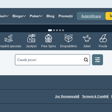
iuri
Bingo
Poker
Blog
Promoții
Autentificare
Î
mpără speciale
Jackpot
Free Spins
Drops&Wins
Joker
Fructe
Joc Responsabil
Termeni & Condiţii