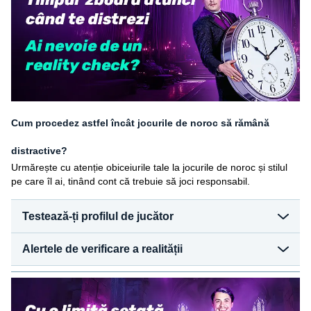
Cum procedez astfel încât jocurile de noroc să rămână
distractive?
Urmărește cu atenție obiceiurile tale la jocurile de noroc și stilul
pe care îl ai, tinând cont că trebuie să joci responsabil.
Testează-ți profilul de jucător
Alertele de verificare a realității