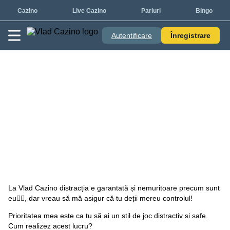
Cazino
Live Cazino
Pariuri
Bingo
Autentificare
Înregistrare
La Vlad Cazino distracția e garantată și nemuritoare precum sunt
eu🧛‍♂️, dar vreau să mă asigur că tu deții mereu controlul!
Prioritatea mea este ca tu să ai un stil de joc distractiv si safe.
Cum realizez acest lucru?