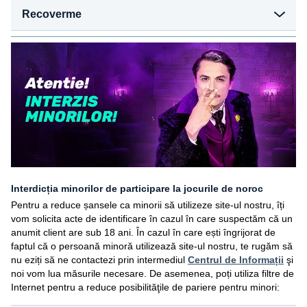
Recoverme
Interdicția minorilor de participare la jocurile de noroc
Pentru a reduce șansele ca minorii să utilizeze site-ul nostru, îți
vom solicita acte de identificare în cazul în care suspectăm că un
anumit client are sub 18 ani. În cazul în care ești îngrijorat de
faptul că o persoană minoră utilizează site-ul nostru, te rugăm să
nu eziți să ne contactezi prin intermediul
Centrul de Informații
şi
noi vom lua măsurile necesare. De asemenea, poți utiliza filtre de
Internet pentru a reduce posibilităţile de pariere pentru minori: