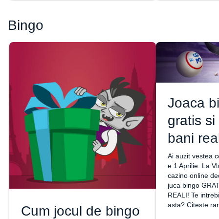
Bingo
Joaca b
gratis si
bani real
Ai auzit vestea 
e 1 Aprilie. La V
cazino online de
juca bingo GRATI
REALI! Te intreb
asta? Citeste ran
Cum jocul de bingo