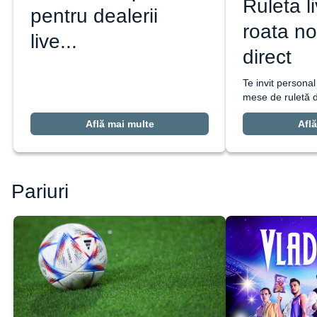
Ruleta li
pentru dealerii
roata no
live...
direct
Te invit personal
mese de ruletă d
Află mai multe
Afl
Pariuri