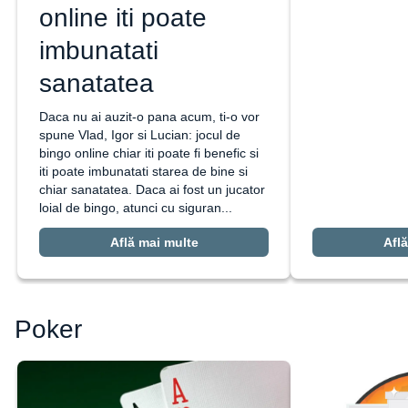
online iti poate
imbunatati
sanatatea
Daca nu ai auzit-o pana acum, ti-o vor
spune Vlad, Igor si Lucian: jocul de
bingo online chiar iti poate fi benefic si
iti poate imbunatati starea de bine si
chiar sanatatea. Daca ai fost un jucator
loial de bingo, atunci cu siguran...
Află mai multe
Afl
Poker