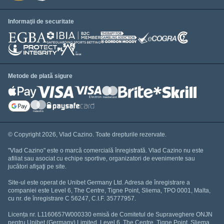
Informaţii de securitate
Metode de plată sigure
© Copyright 2026, Vlad Cazino. Toate drepturile rezervate.
"Vlad Cazino" este o marcă comercială înregistrată. Vlad Cazino nu este
afiliat sau asociat cu echipe sportive, organizatori de evenimente sau
jucători afişaţi pe site.
Site-ul este operat de Unibet Germany Ltd. Adresa de înregistrare a
companiei este Level 6, The Centre, Tigne Point, Sliema, TPO 0001, Malta,
cu nr. de înregistrare C 56247, C.I.F. 35777957.
Licența nr. L1160657W000330 emisă de Comitetul de Supraveghere ONJN
pentru Unibet (Germany) Limited, Level 6, The Centre, Tigne Point, Sliema,