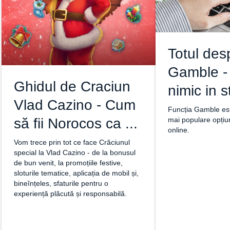
Totul des
Gamble -
Ghidul de Craciun
nimic in sti
Vlad Cazino - Cum
Funcția Gamble est
să fii Norocos ca ...
mai populare opțiu
online.
Vom trece prin tot ce face Crăciunul
special la Vlad Cazino - de la bonusul
de bun venit, la promoțiile festive,
sloturile tematice, aplicația de mobil și,
bineînțeles, sfaturile pentru o
experiență plăcută și responsabilă.