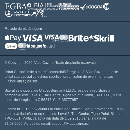
Metode de plată sigure
© Copyright 2026, Vlad Cazino. Toate drepturile rezervate.
"Vlad Cazino" este o marcă comercială înregistrată. Vlad Cazino nu este
afiliat sau asociat cu echipe sportive, organizatori de evenimente sau
jucători afişaţi pe site.
Site-ul este operat de Unibet Germany Ltd. Adresa de înregistrare a
companiei este Level 6, The Centre, Tigne Point, Sliema, TPO 0001, Malta,
cu nr. de înregistrare C 56247, C.I.F. 35777957.
Licența nr. L1160657W000330 emisă de Comitetul de Supraveghere ONJN
pentru Unibet (Germany) Limited, Level 6, The Centre, Tigne Point, Sliema,
TPO 0001, Malta, valabilă din data de 1.09.2016 până la data de
31.08.2026. Adresă de email:
support@vladcazino.ro
.