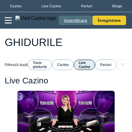
Cazino
Live Cazino
Pariuri
Bingo
Autentificare
Înregistrare
GHIDURILE
Toate
Live
Filtrează după
Cazino
Pariuri
Bingo
ghidurile
Cazino
Live Cazino