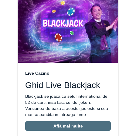
Live Cazino
Ghid Live Blackjack
Blackjack se joaca cu setul international de
52 de carti, insa fara cei doi jokeri.
Versiunea de baza a acestui joc este si cea
mai raspandita in intreaga lume.
Află mai multe