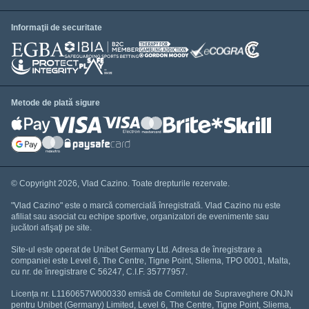
Informaţii de securitate
Metode de plată sigure
© Copyright 2026, Vlad Cazino. Toate drepturile rezervate.
"Vlad Cazino" este o marcă comercială înregistrată. Vlad Cazino nu este
afiliat sau asociat cu echipe sportive, organizatori de evenimente sau
jucători afişaţi pe site.
Site-ul este operat de Unibet Germany Ltd. Adresa de înregistrare a
companiei este Level 6, The Centre, Tigne Point, Sliema, TPO 0001, Malta,
cu nr. de înregistrare C 56247, C.I.F. 35777957.
Licența nr. L1160657W000330 emisă de Comitetul de Supraveghere ONJN
pentru Unibet (Germany) Limited, Level 6, The Centre, Tigne Point, Sliema,