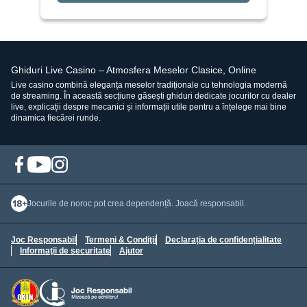
Ghiduri Live Casino – Atmosfera Meselor Clasice, Online
Live casino combină eleganța meselor tradiționale cu tehnologia modernă
de streaming. În această secțiune găsești ghiduri dedicate jocurilor cu dealer
live, explicații despre mecanici și informații utile pentru a înțelege mai bine
dinamica fiecărei runde.
Jocurile de noroc pot crea dependență. Joacă responsabil.
Joc Responsabil
Termeni & Condiţii
Declarația de confidențialitate
Informaţii de securitate
Ajutor