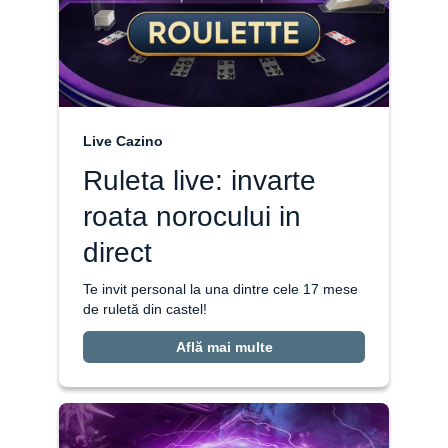
Live Cazino
Ruleta live: invarte
roata norocului in
direct
Te invit personal la una dintre cele 17 mese
de ruletă din castel!
Află mai multe