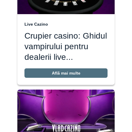
Live Cazino
Crupier casino: Ghidul
vampirului pentru
dealerii live...
Află mai multe