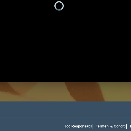
Joc Responsabil
Termeni & Condiţii