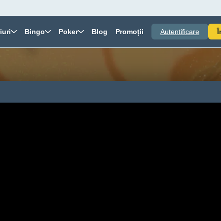
iuri
Bingo
Poker
Blog
Promoții
Autentificare
Î