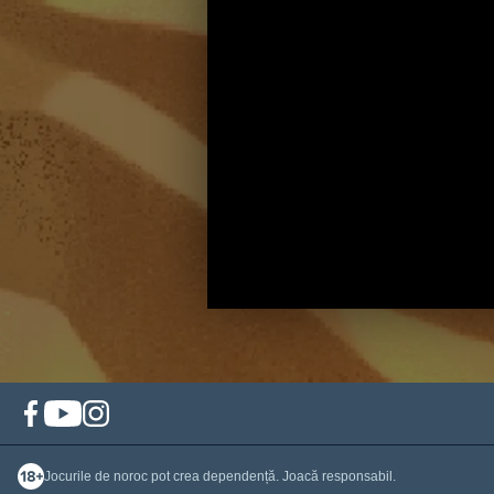
Jocurile de noroc pot crea dependență. Joacă responsabil.