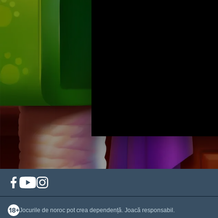
Jocurile de noroc pot crea dependență. Joacă responsabil.