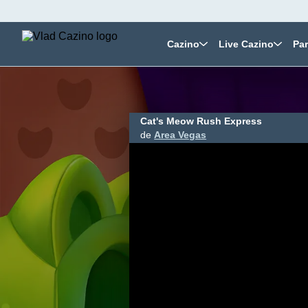
Cazino
Live Cazino
Par
Cat's Meow Rush Express
de
Area Vegas