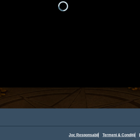
Joc Responsabil
Termeni & Condiţii