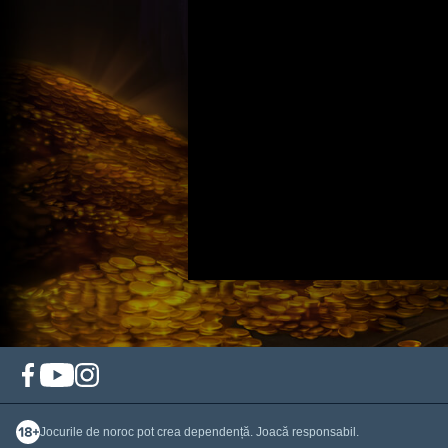
Jocurile de noroc pot crea dependență. Joacă responsabil.