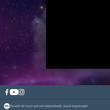
Jocurile de noroc pot crea dependență. Joacă responsabil.