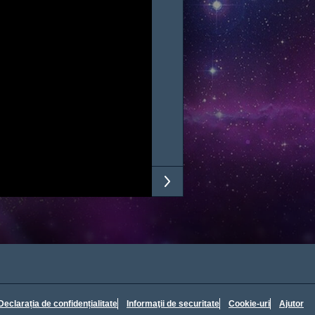
Declarația de confidențialitate
Informaţii de securitate
Cookie-uri
Ajutor