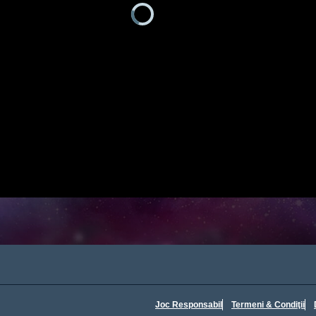
Joc Responsabil
Termeni & Condiţii