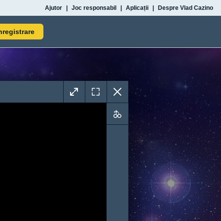
Ajutor
|
Joc responsabil
|
Aplicații
|
Despre Vlad Cazino
nregistrare