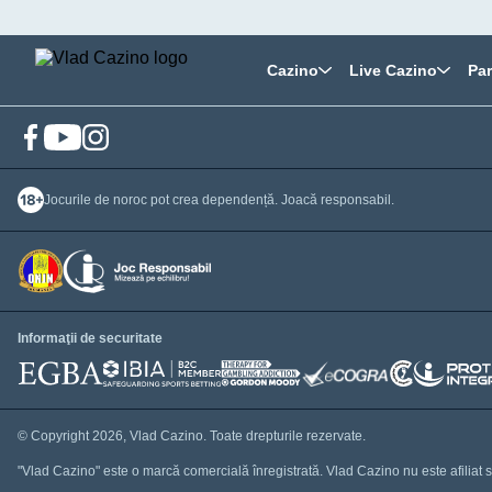
Cazino
Live Cazino
Par
Jocurile de noroc pot crea dependență. Joacă responsabil.
Informaţii de securitate
© Copyright 2026, Vlad Cazino. Toate drepturile rezervate.
"Vlad Cazino" este o marcă comercială înregistrată. Vlad Cazino nu este afiliat s