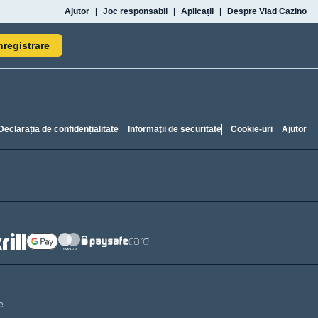
Ajutor
|
Joc responsabil
|
Aplicații
|
Despre Vlad Cazino
nregistrare
Declarația de confidențialitate
Informaţii de securitate
Cookie-uri
Ajutor
e.