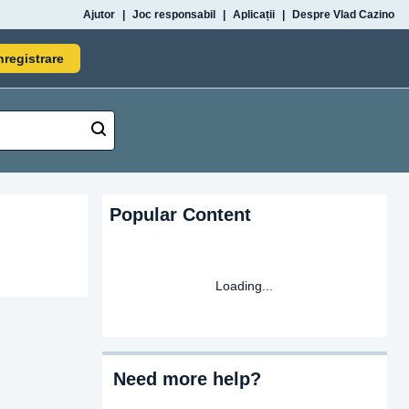
Ajutor
|
Joc responsabil
|
Aplicații
|
Despre Vlad Cazino
nregistrare
Popular Content
Loading
...
Need more help?