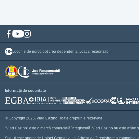
Jocurile de noroc pot crea dependență. Joacă responsabil.
Informaţii de securitate
© Copyright 2026, Vlad Cazino. Toate drepturile rezervate.
"Vlad Cazino" este o marcă comercială înregistrată. Vlad Cazino nu este afiliat s
Site-ul este operat de Unibet Germany Ltd. Adresa de înregistrare a companiei e