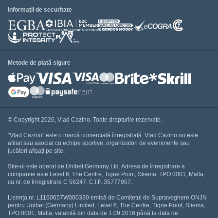
Informaţii de securitate
Metode de plată sigure
© Copyright 2026, Vlad Cazino. Toate drepturile rezervate.
"Vlad Cazino" este o marcă comercială înregistrată. Vlad Cazino nu este
afiliat sau asociat cu echipe sportive, organizatori de evenimente sau
jucători afişaţi pe site.
Site-ul este operat de Unibet Germany Ltd. Adresa de înregistrare a
companiei este Level 6, The Centre, Tigne Point, Sliema, TPO 0001, Malta,
cu nr. de înregistrare C 56247, C.I.F. 35777957.
Licența nr. L1160657W000330 emisă de Comitetul de Supraveghere ONJN
pentru Unibet (Germany) Limited, Level 6, The Centre, Tigne Point, Sliema,
TPO 0001, Malta, valabilă din data de 1.09.2016 până la data de