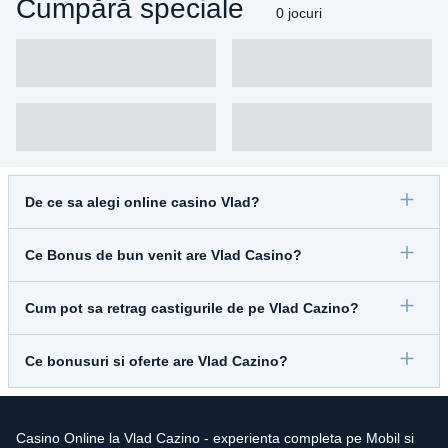
Cumpără speciale
0 jocuri
De ce sa alegi online casino Vlad?
Ce Bonus de bun venit are Vlad Casino?
Cum pot sa retrag castigurile de pe Vlad Cazino?
Ce bonusuri si oferte are Vlad Cazino?
Casino Online la Vlad Cazino - experienta completa pe Mobil si