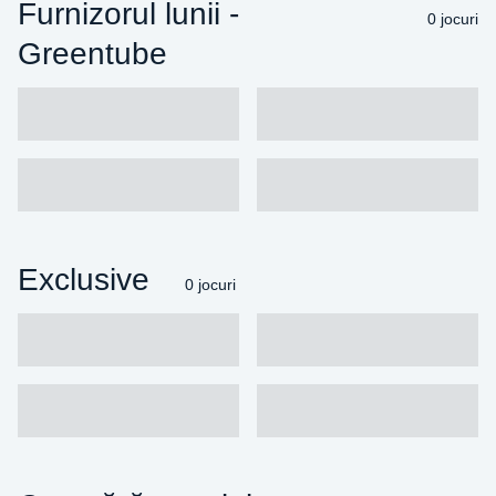
Furnizorul lunii -
0 jocuri
Greentube
Exclusive
0 jocuri