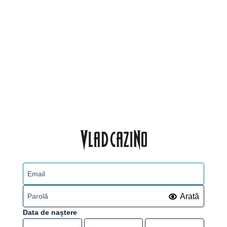
Arată
Data de naștere