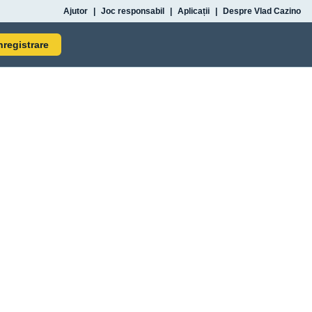
Ajutor
|
Joc responsabil
|
Aplicații
|
Despre Vlad Cazino
nregistrare