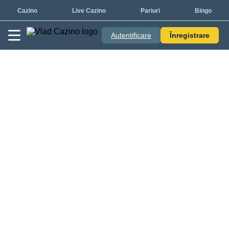
Cazino
Live Cazino
Pariuri
Bingo
Autentificare
Înregistrare