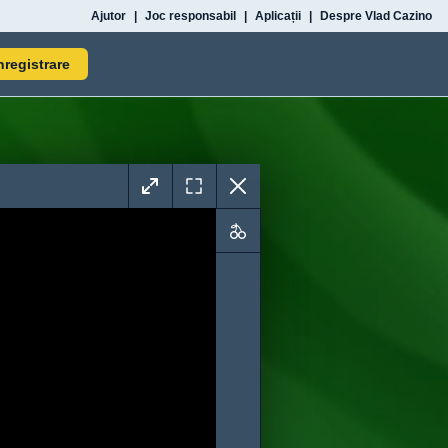
Ajutor
|
Joc responsabil
|
Aplicații
|
Despre Vlad Cazino
nregistrare