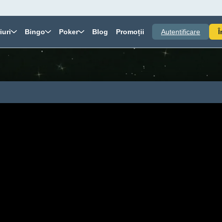
iuri
Bingo
Poker
Blog
Promoții
Autentificare
Î