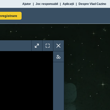
Ajutor
|
Joc responsabil
|
Aplicații
|
Despre Vlad Cazino
nregistrare