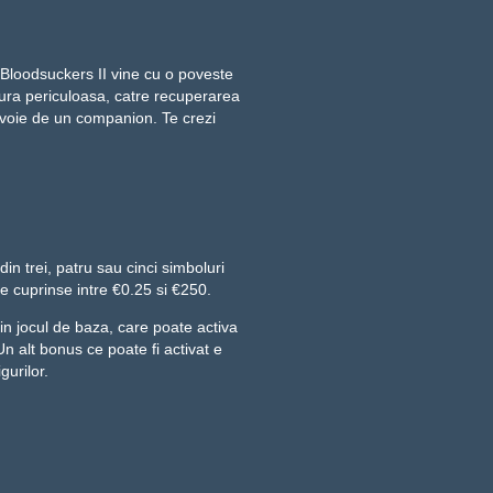
. Bloodsuckers II vine cu o poveste
ntura periculoasa, catre recuperarea
evoie de un companion. Te crezi
 din trei, patru sau cinci simboluri
me cuprinse intre €0.25 si €250.
in jocul de baza, care poate activa
n alt bonus ce poate fi activat e
gurilor.