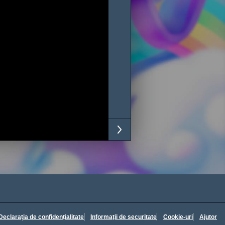
Declarația de confidențialitate
Informaţii de securitate
Cookie-uri
Ajutor