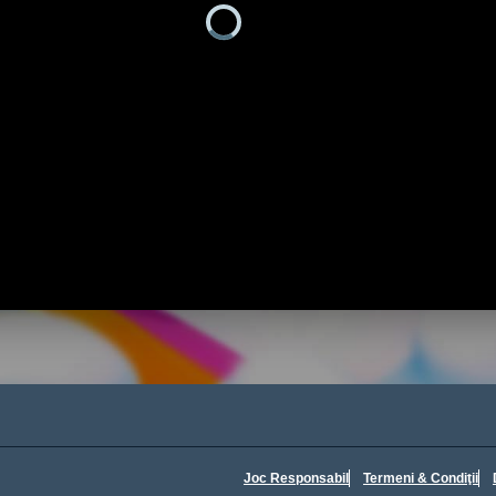
Joc Responsabil
Termeni & Condiţii