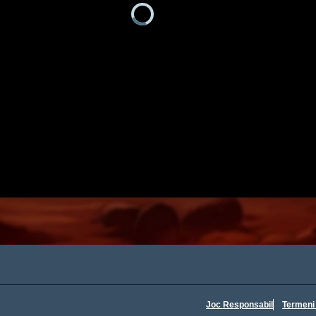
Joc Responsabil
Termeni 