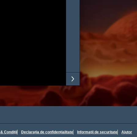
& Condiţii
Declarația de confidențialitate
Informaţii de securitate
Ajutor