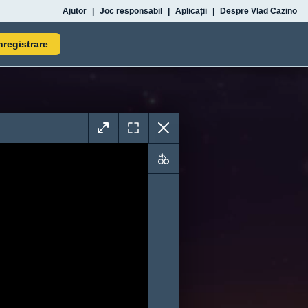
Ajutor
|
Joc responsabil
|
Aplicații
|
Despre Vlad Cazino
nregistrare