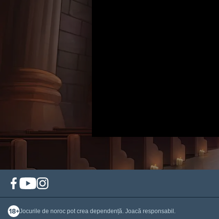
Jocurile de noroc pot crea dependență. Joacă responsabil.