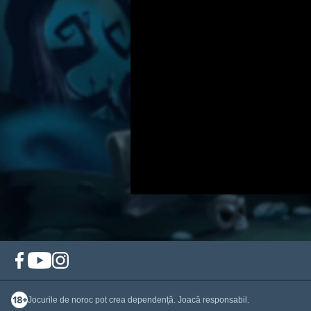
Jocurile de noroc pot crea dependență. Joacă responsabil.