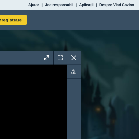
Ajutor
|
Joc responsabil
|
Aplicații
|
Despre Vlad Cazino
nregistrare