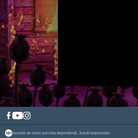
Jocurile de noroc pot crea dependență. Joacă responsabil.