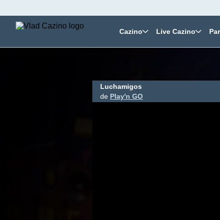
Cazino
Live Cazino
Par
Luchamigos
de
Play'n GO