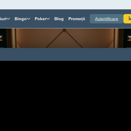
iuri
Bingo
Poker
Blog
Promoții
Autentificare
Î