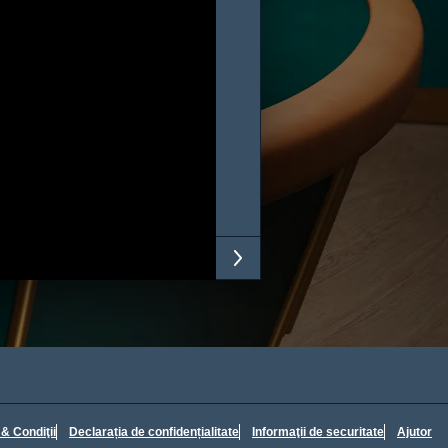
& Condiţii
Declarația de confidențialitate
Informaţii de securitate
Ajutor