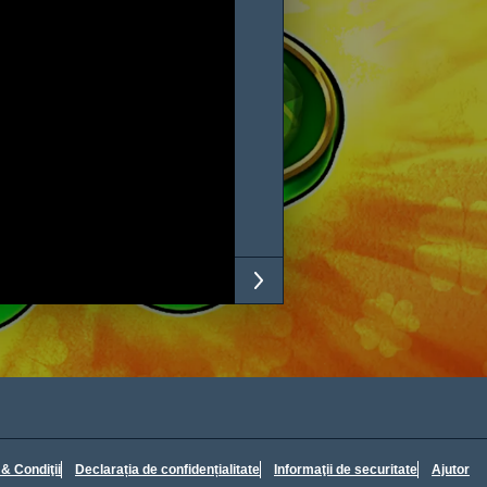
& Condiţii
Declarația de confidențialitate
Informaţii de securitate
Ajutor