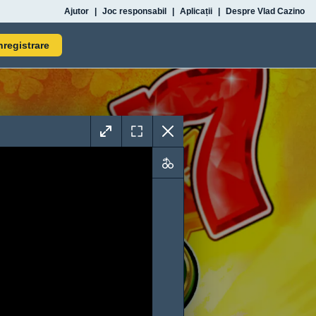
Ajutor
|
Joc responsabil
|
Aplicații
|
Despre Vlad Cazino
nregistrare