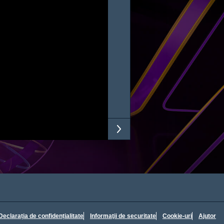
Declarația de confidențialitate
Informaţii de securitate
Cookie-uri
Ajutor