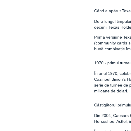
Când a apărut Texas
De-a lungul timpului
decenii Texas Holde
Prima versiune Texa
(community cards sa
bună combinație îm
1970 - primul turne
În anul 1970, celebr
Cazinoul Binion's H
serie de turnee de p
milioane de dolari.
Câștigătorul primu
Din 2004, Caesars E
Horseshoe. Astfel, 