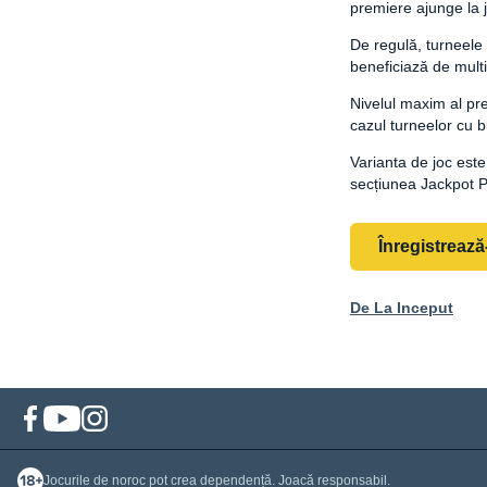
premiere ajunge la ju
De regulă, turneele
beneficiază de multi
Nivelul maxim al pre
cazul turneelor cu 
Varianta de joc est
secțiunea Jackpot P
Înregistreaz
De La Inceput
Jocurile de noroc pot crea dependență. Joacă responsabil.