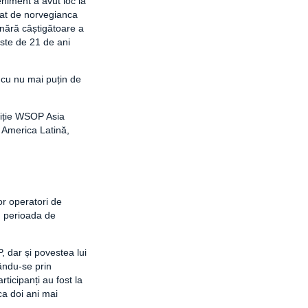
niment a avut loc la
at de norvegianca
ânără câștigătoare a
ste de 21 de ani
, cu nu mai puțin de
diție WSOP Asia
, America Latină,
or operatori de
in perioada de
, dar și povestea lui
ându-se prin
ticipanți au fost la
ca doi ani mai