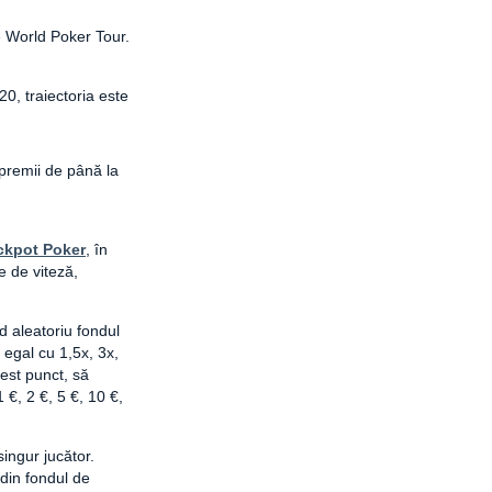
e World Poker Tour.
0, traiectoria este
premii de până la
ckpot Poker
, în
e de viteză,
d aleatoriu fondul
 egal cu 1,5x, 3x,
cest punct, să
 €, 2 €, 5 €, 10 €,
singur jucător.
 din fondul de