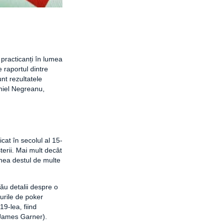
 practicanți în lumea
e raportul dintre
unt rezultatele
aniel Negreanu,
cat în secolul al 15-
erii. Mai mult decât
inea destul de multe
ău detalii despre o
curile de poker
19-lea, fiind
, James Garner).