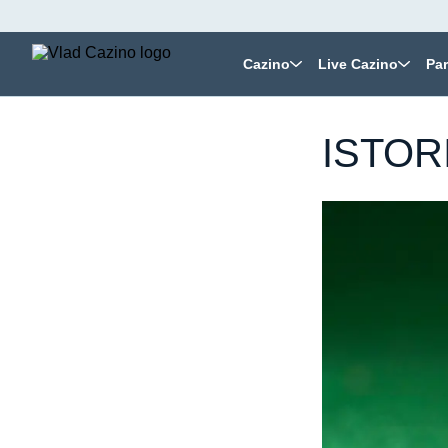
Cazino
Live Cazino
Par
ISTOR