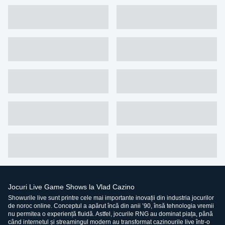
Jocuri Live Game Shows la Vlad Cazino
Showurile live sunt printre cele mai importante inovații din industria jocurilor
de noroc online. Conceptul a apărut încă din anii ’90, însă tehnologia vremii
nu permitea o experiență fluidă. Astfel, jocurile RNG au dominat piața, până
când internetul și streamingul modern au transformat cazinourile live într-o