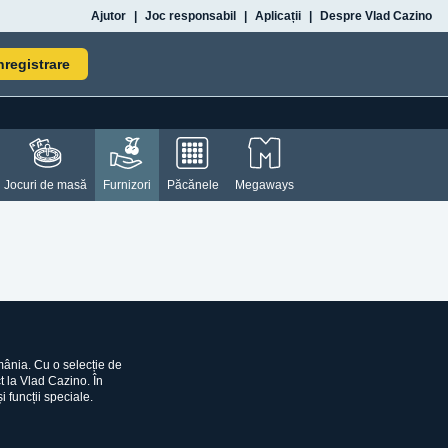
Ajutor
|
Joc responsabil
|
Aplicații
|
Despre Vlad Cazino
nregistrare
Jocuri de masă
Furnizori
Păcănele
Megaways
mânia. Cu o selecție de
ct la Vlad Cazino. În
i funcții speciale.