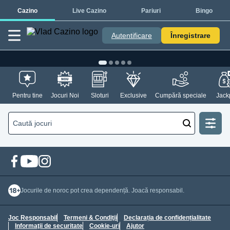
Cazino
Live Cazino
Pariuri
Bingo
Autentificare
Înregistrare
Pentru tine
Jocuri Noi
Sloturi
Exclusive
Cumpără speciale
Jack
Jocurile de noroc pot crea dependență. Joacă responsabil.
Joc Responsabil
Termeni & Condiţii
Declarația de confidențialitate
Informaţii de securitate
Cookie-uri
Ajutor