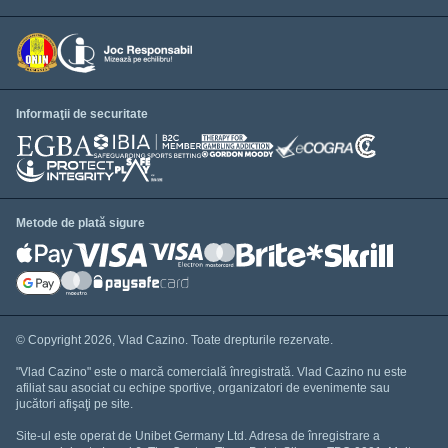
Informaţii de securitate
Metode de plată sigure
© Copyright 2026, Vlad Cazino. Toate drepturile rezervate.
"Vlad Cazino" este o marcă comercială înregistrată. Vlad Cazino nu este
afiliat sau asociat cu echipe sportive, organizatori de evenimente sau
jucători afişaţi pe site.
Site-ul este operat de Unibet Germany Ltd. Adresa de înregistrare a