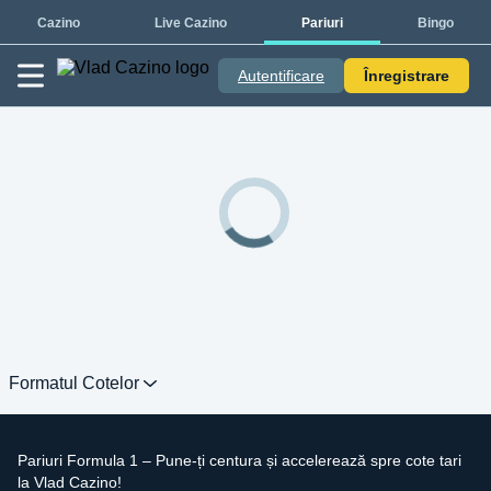
Cazino
Live Cazino
Pariuri
Bingo
Autentificare
Înregistrare
Formatul Cotelor
Pariuri Formula 1 – Pune-ți centura și accelerează spre cote tari
la Vlad Cazino!